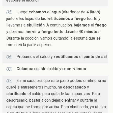
evapore el alcohol.
Luego
echamos
el
agua
(alrededor de 4 litros)
junto a las hojas de
laurel.
S
ubimos
a
fuego
fuerte y
llevamos a
ebullición
. A continuación,
bajamos
el
fuego
y dejamos
hervir
a
fuego lento
durante
40 minutos
.
Durante la cocción, vamos quitando la espuma que se
forma en la parte superior.
Probamos el caldo y
rectificamos
el
punto de sal
.
Colamos
nuestro caldo y
reservamos
.
En mi caso, aunque este paso podéis omitirlo si no
queréis entreteneros mucho, he
desgrasado
y
clarificado
el caldo para quitarle las impurezas. Para
desgrasarlo, bastaría con dejarlo enfriar y quitarle la
capita que se forma por arriba. Para clarificarlo, yo utilizo