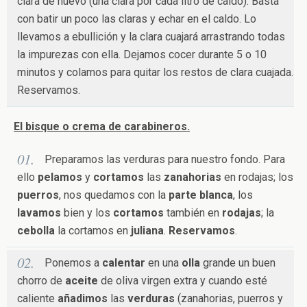
clara de huevo (una clara por cada litro de caldo). Basta
con batir un poco las claras y echar en el caldo. Lo
llevamos a ebullición y la clara cuajará arrastrando todas
la impurezas con ella. Dejamos cocer durante 5 o 10
minutos y colamos para quitar los restos de clara cuajada.
Reservamos.
El bisque o crema de carabineros.
Preparamos las verduras para nuestro fondo. Para
ello
pelamos
y
cortamos
las
zanahorias
en rodajas; los
puerros
, nos quedamos con la
parte blanca
, los
lavamos
bien y los
cortamos
también en
rodajas
; la
cebolla
la cortamos en
juliana
.
Reservamos
.
Ponemos a
calentar
en una
olla
grande un buen
chorro de
aceite
de oliva virgen extra y cuando esté
caliente
añadimos
las
verduras
(zanahorias, puerros y