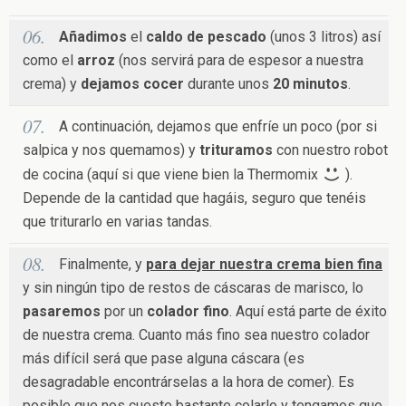
Añadimos
el
caldo de pescado
(unos 3 litros) así
como el
arroz
(nos servirá para de espesor a nuestra
crema) y
dejamos cocer
durante unos
20 minutos
.
A continuación, dejamos que enfríe un poco (por si
salpica y nos quemamos) y
trituramos
con nuestro robot
de cocina (aquí si que viene bien la Thermomix
).
Depende de la cantidad que hagáis, seguro que tenéis
que triturarlo en varias tandas.
Finalmente, y
para dejar nuestra crema bien fina
y sin ningún tipo de restos de cáscaras de marisco, lo
pasaremos
por un
colador fino
. Aquí está parte de éxito
de nuestra crema. Cuanto más fino sea nuestro colador
más difícil será que pase alguna cáscara (es
desagradable encontrárselas a la hora de comer). Es
posible que nos cueste bastante colarlo y tengamos que