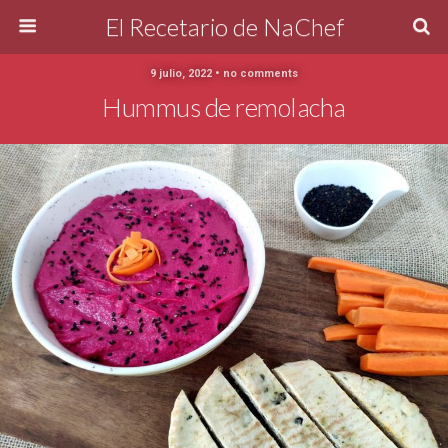
El Recetario de NaChef
9 julio, 2022 • no comments
Hummus de remolacha