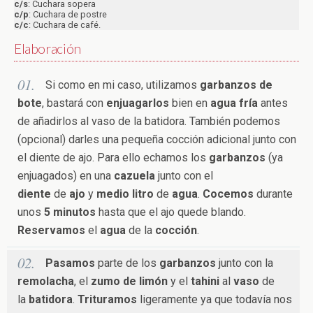
c/s
: Cuchara sopera
c/p
: Cuchara de postre
c/c
: Cuchara de café.
Elaboración
Si como en mi caso, utilizamos
garbanzos de
bote
, bastará con
enjuagarlos
bien en
agua fría
antes
de añadirlos al vaso de la batidora. También podemos
(opcional) darles una pequeña cocción adicional junto con
el diente de ajo. Para ello echamos los
garbanzos
(ya
enjuagados) en una
cazuela
junto con el
diente
de
ajo
y
medio litro
de
agua
.
Cocemos
durante
unos
5 minutos
hasta que el ajo quede blando.
Reservamos
el
agua
de la
cocción
.
Pasamos
parte de los
garbanzos
junto con la
remolacha
, el
zumo de limón
y el
tahini
al
vaso
de
la
batidora
.
Trituramos
ligeramente ya que todavía nos