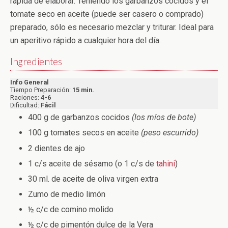
rápida de elaborar. Teniendo los garbanzos cocidos y el
tomate seco en aceite (puede ser casero o comprado)
preparado, sólo es necesario mezclar y triturar. Ideal para
un aperitivo rápido a cualquier hora del día.
Ingredientes
Info General
Tiempo Preparación:
15 min.
Raciones:
4-6
Dificultad:
Fácil
400 g de garbanzos cocidos
(los míos de bote)
100 g tomates secos en aceite
(peso escurrido)
2 dientes de ajo
1 c/s aceite de sésamo (o 1 c/s de
tahini
)
30 ml. de aceite de oliva virgen extra
Zumo de medio limón
½ c/c de comino molido
½ c/c de pimentón dulce de la Vera