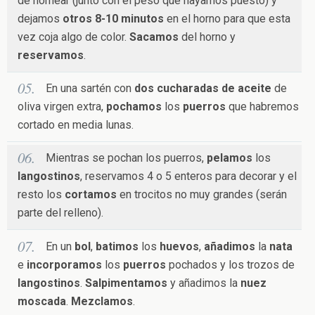
de hornear (junto con el peso que hayamos puesto) y
dejamos
otros 8-10 minutos
en el horno para que esta
vez coja algo de color.
Sacamos
del horno y
reservamos
.
En una sartén con
dos cucharadas de aceite
de
oliva virgen extra,
pochamos
los
puerros
que habremos
cortado en media lunas.
Mientras se pochan los puerros,
pelamos
los
langostinos
, reservamos 4 o 5 enteros para decorar y el
resto los
cortamos
en trocitos no muy grandes (serán
parte del relleno).
En un
bol
,
batimos
los
huevos
,
añadimos
la
nata
e
incorporamos
los
puerros
pochados y los trozos de
langostinos
.
Salpimentamos
y añadimos la
nuez
moscada
.
Mezclamos
.