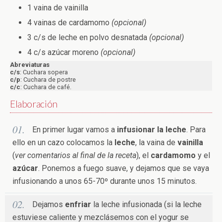
1 vaina de vainilla
4 vainas de cardamomo
(opcional)
3 c/s de leche en polvo desnatada
(opcional)
4 c/s azúcar moreno
(opcional)
Abreviaturas
c/s
: Cuchara sopera
c/p
: Cuchara de postre
c/c
: Cuchara de café.
Elaboración
En primer lugar vamos a
infusionar la leche
. Para
ello en un cazo colocamos la
leche
, la vaina de
vainilla
(
ver comentarios al final de la receta
), el
cardamomo
y el
azúcar
. Ponemos a fuego suave, y dejamos que se vaya
infusionando a unos 65-70º durante unos 15 minutos.
Dejamos
enfriar
la leche infusionada (si la leche
estuviese caliente y mezclásemos con el yogur se