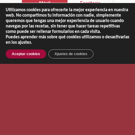
Móvil
Escritorio
Utilizamos cookies para ofrecerte la mejor experiencia en nuestra
web. No compartimos tu información con nadie, simplemente
queremos que tengas una mejor experiencia de usuario cuando
navegas por las recetas, sin tener que hacer tareas repetitivas
como puede ser rellenar formularios en cada visita.
Copyright © 2013 - 2026 |
El Recetario de NaChef
Puedes aprender más sobre qué cookies utilizamos o desactivarlas
Aviso Legal
|
Política de Privacidad
|
Política de Cookies
en los ajustes.
Aceptar cookies
Ajustes de cookies