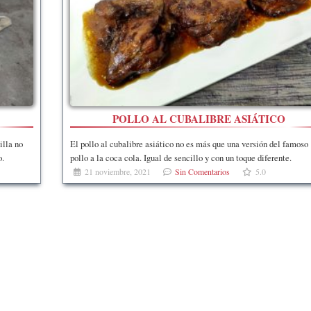
POLLO AL CUBALIBRE ASIÁTICO
illa no
El pollo al cubalibre asiático no es más que una versión del famoso
o.
pollo a la coca cola. Igual de sencillo y con un toque diferente.
21 noviembre, 2021
Sin Comentarios
5.0