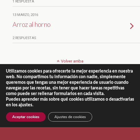
1 RESPUESTA
13 MARZO, 2016
Arroz al horno
2 RESPUESTAS
Volver arriba
Utilizamos cookies para ofrecerte la mejor experiencia en nuestra
Móvil
Escritorio
web. No compartimos tu información con nadie, simplemente
queremos que tengas una mejor experiencia de usuario cuando
navegas por las recetas, sin tener que hacer tareas repetitivas
como puede ser rellenar formularios en cada visita.
Puedes aprender más sobre qué cookies utilizamos o desactivarlas
en los ajustes.
Copyright © 2013 - 2026 |
El Recetario de NaChef
Aviso Legal
|
Política de Privacidad
|
Política de Cookies
Aceptar cookies
Ajustes de cookies