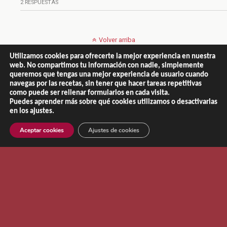
2 RESPUESTAS
Volver arriba
Utilizamos cookies para ofrecerte la mejor experiencia en nuestra
Móvil
Escritorio
web. No compartimos tu información con nadie, simplemente
queremos que tengas una mejor experiencia de usuario cuando
navegas por las recetas, sin tener que hacer tareas repetitivas
como puede ser rellenar formularios en cada visita.
Puedes aprender más sobre qué cookies utilizamos o desactivarlas
en los ajustes.
Copyright © 2013 - 2026 |
El Recetario de NaChef
Aviso Legal
|
Política de Privacidad
|
Política de Cookies
Aceptar cookies
Ajustes de cookies