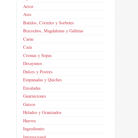
Arroz
Aves
Batidos, Cócteles y Sorbetes
Bizcochos, Magdalenas y Galletas
Carne
Caza
Cremas y Sopas
Desayunos
Dulces y Postres
Empanadas y Quiches
Ensaladas
Guarniciones
Guisos
Helados y Granizados
Huevos
Ingredientes
Internacional