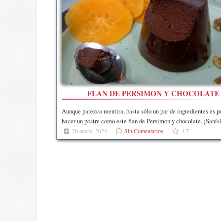
FLAN DE PERSIMON Y CHOCOLATE
Aunque parezca mentira, basta sólo un par de ingredientes es p
hacer un postre como este flan de Persimon y chocolate. ¡Saní
20 enero, 2024
Sin Comentarios
4.7