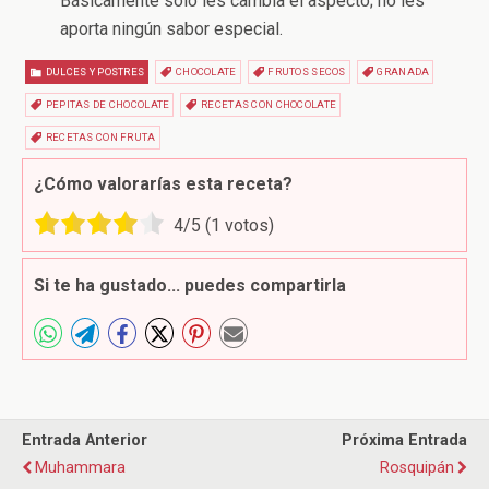
Básicamente sólo les cambia el aspecto; no les
aporta ningún sabor especial.
DULCES Y POSTRES
CHOCOLATE
FRUTOS SECOS
GRANADA
PEPITAS DE CHOCOLATE
RECETAS CON CHOCOLATE
RECETAS CON FRUTA
¿Cómo valorarías esta receta?
4
/5 (
1
votos)
Si te ha gustado... puedes compartirla
Entrada Anterior
Próxima Entrada
Muhammara
Rosquipán