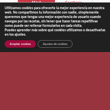
Móvil
Escritorio
Utilizamos cookies para ofrecerte la mejor experiencia en nuestra
web. No compartimos tu información con nadie, simplemente
queremos que tengas una mejor experiencia de usuario cuando
navegas por las recetas, sin tener que hacer tareas repetitivas
como puede ser rellenar formularios en cada visita.
Copyright © 2013 - 2026 |
El Recetario de NaChef
Puedes aprender más sobre qué cookies utilizamos o desactivarlas
Aviso Legal
|
Política de Privacidad
|
Política de Cookies
en los ajustes.
Aceptar cookies
Ajustes de cookies