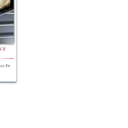
N Y
ica. En