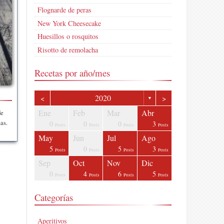
Flognarde de peras
New York Cheesecake
Huesillos o rosquitos
Risotto de remolacha
Recetas por año/mes
2020
<
>
▼
Abr
Abr
Abr
Abr
Abr
Abr
Abr
Abr
Abr
Abr
Abr
Ene
Feb
Mar
Abr
de
as.
0
0
6
0
0
5
5
0
1
1
1
0
0
0
3
Posts
Posts
Posts
Posts
Posts
Posts
Posts
Posts
Post
Post
Post
Posts
Posts
Posts
Posts
Ago
Ago
Ago
Ago
Ago
Ago
Ago
Ago
Ago
Ago
Ago
May
Jun
Jul
Ago
4
3
2
0
0
0
0
4
0
8
1
5
0
5
3
Posts
Posts
Posts
Posts
Posts
Posts
Posts
Posts
Posts
Posts
Post
Posts
Posts
Posts
Posts
Dic
Dic
Dic
Dic
Dic
Dic
Dic
Dic
Dic
Dic
Dic
Sep
Oct
Nov
Dic
0
0
7
0
3
4
8
5
0
1
1
0
4
6
5
Posts
Posts
Posts
Posts
Posts
Posts
Posts
Posts
Posts
Post
Post
Posts
Posts
Posts
Posts
Categorías
Aperitivos