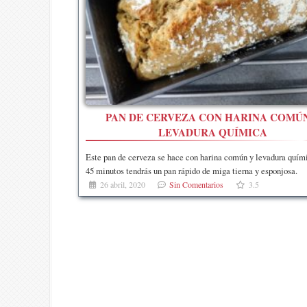
PAN DE CERVEZA CON HARINA COMÚ
LEVADURA QUÍMICA
Este pan de cerveza se hace con harina común y levadura quím
45 minutos tendrás un pan rápido de miga tierna y esponjosa.
26 abril, 2020
Sin Comentarios
3.5