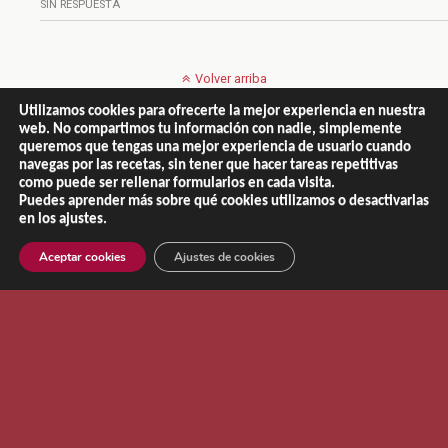
SIN RESPUESTA
Volver arriba
Utilizamos cookies para ofrecerte la mejor experiencia en nuestra
Móvil
Escritorio
web. No compartimos tu información con nadie, simplemente
queremos que tengas una mejor experiencia de usuario cuando
navegas por las recetas, sin tener que hacer tareas repetitivas
como puede ser rellenar formularios en cada visita.
Puedes aprender más sobre qué cookies utilizamos o desactivarlas
en los ajustes.
Copyright © 2013 - 2026 |
El Recetario de NaChef
Aviso Legal
|
Política de Privacidad
|
Política de Cookies
Aceptar cookies
Ajustes de cookies