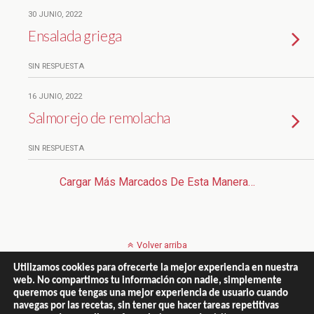
30 JUNIO, 2022
Ensalada griega
SIN RESPUESTA
16 JUNIO, 2022
Salmorejo de remolacha
SIN RESPUESTA
Cargar Más Marcados De Esta Manera…
Volver arriba
Utilizamos cookies para ofrecerte la mejor experiencia en nuestra
Móvil
Escritorio
web. No compartimos tu información con nadie, simplemente
queremos que tengas una mejor experiencia de usuario cuando
navegas por las recetas, sin tener que hacer tareas repetitivas